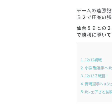
チームの連勝記
Ｂ２で圧巻の強
仙台８９との２
で勝利に導いて
1
12/12初戦
2
小淵 雅選手へ 
3
12/13２戦目
4
野﨑選手へ #シ
5
#シェアさと納