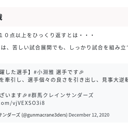
戦
１０点以上をひっくり返すとは・・・
ーは、苦しい試合展開でも、しっかり試合を組み立
躍した選手】
#小淵雅
選手です🎉
を牽引し、選手個々の良さを引き出し、見事大逆
ざいます🎉
#群馬クレインサンダーズ
.com/vjVEXSO3i8
ダーズ (@gunmacrane3ders)
December 12, 2020