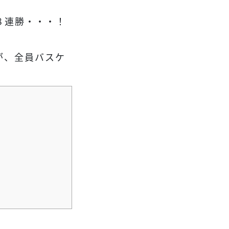
８連勝・・・！
が、全員バスケ