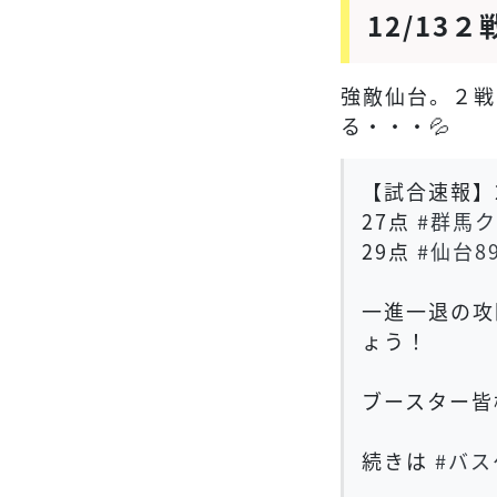
12/13２
強敵仙台。２戦
る・・・💦
【試合速報】
27点
#群馬
29点
#仙台89
一進一退の攻
ょう！
ブースター皆
続きは
#バス