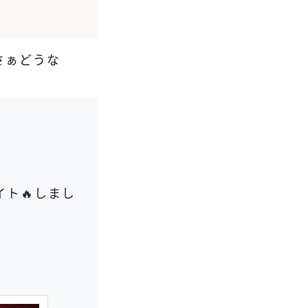
さぁどうな
ト🔥しまし