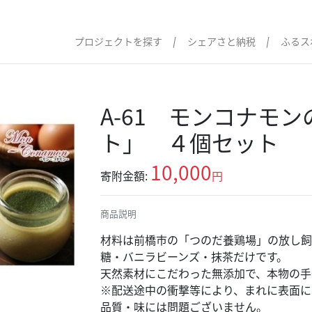
プロジェクトを探す
シェアさと納税
ふるス
A-61 モンコナモ
ト」 ４個セット
10,000
寄附金額:
円
商品説明
材料は前橋市の「つのだ養鶏場」の放し飼
糖・バニラビーンズ・抹茶だけです。
天然素材にこだわった無添加で、本物の手
※配送途中の衝撃等により、まれに表面に
品質・味には問題ございません。