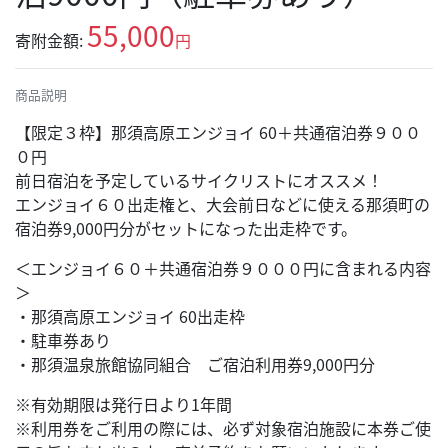
55,000
寄附金額:
円
商品説明
【限定３枠】那須高原エンジョイ 60＋共通宿泊券９００
０円
前日宿泊を予定しているサイクリストにオススメ！
エンジョイ６０出走権と、大会前日などに使える那須町の
宿泊券9,000円分がセットになった出走枠です。
＜エンジョイ６０＋共通宿泊券９０００円に含まれる内容
＞
・那須高原エンジョイ 60出走枠
・駐車券あり
・那須温泉旅館協同組合 ご宿泊利用券9,000円分
※有効期限は発行日より1年間
※利用券をご利用の際には、必ず対象宿泊施設に本券ご使