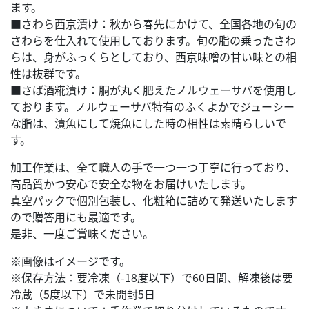
ます。
■さわら西京漬け：秋から春先にかけて、全国各地の旬の
さわらを仕入れて使用しております。旬の脂の乗ったさわ
らは、身がふっくらとしており、西京味噌の甘い味との相
性は抜群です。
■さば酒糀漬け：胴が丸く肥えたノルウェーサバを使用し
ております。ノルウェーサバ特有のふくよかでジューシー
な脂は、漬魚にして焼魚にした時の相性は素晴らしいで
す。
加工作業は、全て職人の手で一つ一つ丁寧に行っており、
高品質かつ安心で安全な物をお届けいたします。
真空パックで個別包装し、化粧箱に詰めて発送いたします
ので贈答用にも最適です。
是非、一度ご賞味ください。
※画像はイメージです。
※保存方法：要冷凍（-18度以下）で60日間、解凍後は要
冷蔵（5度以下）で未開封5日