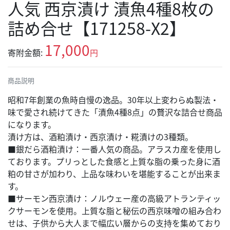
人気 西京漬け 漬魚4種8枚の
詰め合せ【171258-X2】
17,000
寄附金額:
円
商品説明
昭和7年創業の魚時自慢の逸品。30年以上変わらぬ製法・
味で愛され続けてきた「漬魚4種8点」の贅沢な詰合せ商品
になります。
漬け方は、酒粕漬け・西京漬け・糀漬けの3種類。
■銀だら酒粕漬け：一番人気の商品。アラスカ産を使用し
ております。プリっとした食感と上質な脂の乗った身に酒
粕の甘さが加わり、上品な味わいを堪能することが出来ま
す。
■サーモン西京漬け：ノルウェー産の高級アトランティッ
クサーモンを使用。上質な脂と秘伝の西京味噌の組み合わ
せは、子供から大人まで幅広い層からの支持を集めており