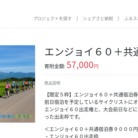
プロジェクトを探す
シェアさと納税
ふるス
エンジョイ６０＋共
57,000
寄附金額:
円
商品説明
【限定５枠】エンジョイ６０＋共通宿泊券
前日宿泊を予定しているサイクリストにオ
エンジョイ６０出走権と、大会前日などに使
った出走枠です。
＜エンジョイ６０＋共通宿泊券９０００円
・エンジョイ６０出走枠