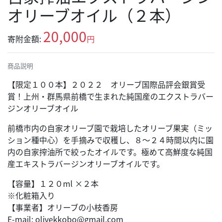
オリーブオイル（２本）
20,000
寄附金額:
円
商品説明
【限定１００本】２０２２ オリーブ国際品評会銀賞受
賞！上州・群馬県前橋で生まれた純国産のエクストラバー
ジンオリーブオイル
前橋市内の自家オリーブ園で栽培したオリーブ果実（ミッ
ション種中心）を手摘みで収穫し、８～２４時間以内に園
内の自家搾油所で絞ったオイルです。極めて高鮮度な純国
産エキストラバージンオリーブオイルです。
【容量】１２０ml ×２本
※化粧箱入り
【事業者】オリーブの小枝香房
E-mail: olivekkobo@gmail.com